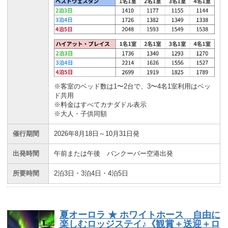
※客室のベッド数は1〜2台で、3〜4名1室利用はベッ
ド共用
※料金はすべてカナダドル表示
※大人・子供同額
催行期間
2026年8月18日～10月31日発
出発時間
午前または午後 バンクーバー空港出発
所要時間
2泊3日・3泊4日・4泊5日
夏オーロラ ★ ホワイトホース 自由に
楽しむロッジステイ♪《観賞＋送迎＋ロ