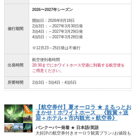
2026〜2027年シーズン
開始日：2026年8月18日
2泊3日：～2027年3月30日発
催行期間
3泊4日：～2027年3月29日発
4泊5日：～2027年3月28日発
※12月23～25日発は不催行
航空便到着時間
出発時間
20:30までにホワイトホース空港に到着する航空便を
ご用意ください。
所要時間
2泊3日・3泊4日・4泊5日
【航空券付】夏オーロラ ★ まるっとお
まかせ！ホワイトホース 《観賞＋送
迎＋ホテル＋市内観光＋航空券》
バンクーバー発着
★
日本語/英語
大好評の航空券付きオーロラ観賞プラン♪お値段も