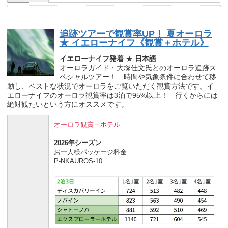
追跡ツアーで観賞率UP！ 夏オーロラ
★ イエローナイフ《観賞＋ホテル》
イエローナイフ発着
★
日本語
オーロラガイド・大塚佳文氏とのオーロラ追跡ス
ペシャルツアー！ 時間や気象条件に合わせて移
動し、ベストな状況でオーロラをご覧いただく観賞方法です。イ
エローナイフのオーロラ観賞率は3泊で95%以上！ 行くからには
絶対観たいという方にオススメです。
オーロラ観賞＋ホテル
2026年シーズン
お一人様パッケージ料金
P-NKAUROS-10