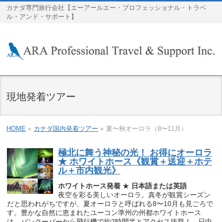
カナダ専門旅行会社【エーアールエー・プロフェッショナル・トラベ
ル・アンド・サポート】
現地発着ツアー
HOME
»
カナダ国内発着ツアー
»
夏〜秋オーロラ（8〜11月）
極北に舞う神秘の光！ お得にオーロラ
★ ホワイトホース《観賞＋送迎＋ホテ
ル＋市内観光》
ホワイトホース発着
★
日本語または英語
夜空を彩る美しいオーロラ。真冬が観賞シーズン
だと思われがちですが、夏オーロラと呼ばれる8〜10月も見ごろで
す。豊かな自然に恵まれたユーコン準州の州都ホワイトホース
は、バンクーバーから飛行機で約2時間半とアクセス抜群！ 日中