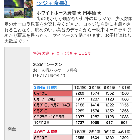
ッジ＋食事》
ホワイトホース発着
★
日本語
★
街の明かりが届かない郊外のロッジで、少人数限
定のオーロラ観賞をお楽しみください。ロッジなら誰にも急かさ
れることなく、眺めのいい高台のデッキから一晩中オーロラを眺
めたり写真を撮ったり、マイペースで過ごせます。お子様連れも
大歓迎です♪
空港送迎 ＋ ロッジ泊 ＋ 1日2食
2026年シーズン
お一人様パッケージ料金
P-KALAUROS-10
料金