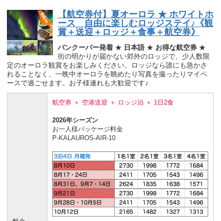
【航空券付】夏オーロラ ★ ホワイトホ
ース 自由に楽しむロッジステイ♪《観
賞＋送迎＋ロッジ＋食事＋航空券》
バンクーバー発着
★
日本語
★
お得な航空券
★
街の明かりが届かない郊外のロッジで、少人数限
定のオーロラ観賞をお楽しみください。ロッジなら誰にも急かさ
れることなく、一晩中オーロラを眺めたり写真を撮ったりマイペ
ースで過ごせます。お子様連れも大歓迎です♪
航空券 ＋ 空港送迎 ＋ ロッジ泊 ＋ 1日2食
2026年シーズン
お一人様パッケージ料金
P-KALAUROS-AIR-10