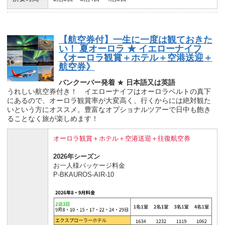
【航空券付】一生に一度は観ておきた
い！ 夏オーロラ ★ イエローナイフ
《オーロラ観賞＋ホテル＋空港送迎＋
航空券》
バンクーバー発着
★
日本語又は英語
うれしい航空券付き！ イエローナイフはオーロラベルトの真下
にあるので、オーロラ観賞率が大変高く、行くからには絶対観た
いという方にオススメ。豊富なオプショナルツアーで日中も飽き
ることなく旅が楽しめます！
オーロラ観賞＋ホテル＋空港送迎＋往復航空券
2026年シーズン
お一人様パッケージ料金
P-BKAUROS-AIR-10