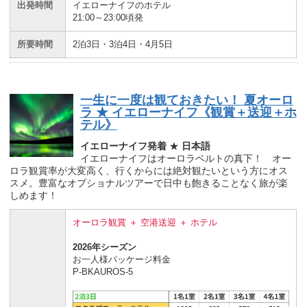
出発時間
イエローナイフのホテル
21:00～23:00頃発
所要時間
2泊3日・3泊4日・4月5日
一生に一度は観ておきたい！ 夏オーロ
ラ ★ イエローナイフ《観賞＋送迎＋ホ
テル》
イエローナイフ発着
★
日本語
イエローナイフはオーロラベルトの真下！ オー
ロラ観賞率が大変高く、行くからには絶対観たいという方にオス
スメ。豊富なオプショナルツアーで日中も飽きることなく旅が楽
しめます！
オーロラ観賞 ＋ 空港送迎 ＋ ホテル
2026年シーズン
お一人様パッケージ料金
P-BKAUROS-5