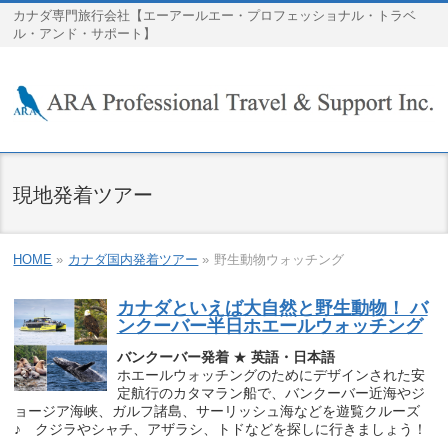
カナダ専門旅行会社【エーアールエー・プロフェッショナル・トラベ
ル・アンド・サポート】
現地発着ツアー
HOME
»
カナダ国内発着ツアー
»
野生動物ウォッチング
カナダといえば大自然と野生動物！ バ
ンクーバー半日ホエールウォッチング
バンクーバー発着
★
英語・日本語
ホエールウォッチングのためにデザインされた安
定航行のカタマラン船で、バンクーバー近海やジ
ョージア海峡、ガルフ諸島、サーリッシュ海などを遊覧クルーズ
♪ クジラやシャチ、アザラシ、トドなどを探しに行きましょう！