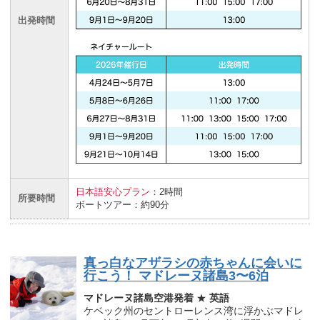
出発時間
日本語安心プラン
：2時間
所要時間
ボートツアー：約90分
真っ白なアザラシの赤ちゃんに会いに
行こう！ マドレーヌ諸島3〜6泊
マドレーヌ諸島空港発着
★
英語
ケベック州のセントローレンス湾に浮かぶマドレ