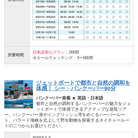
日本語安心プラン
：2時間
所要時間
ホエールウォッチング：3〜5時間
ジェットボートで都市と自然の調和を
体感！ シー・バンクーバー90分
バンクーバー発着
★
英語・日本語
都市と自然が調和するバンクーバーの魅力をジェ
ットボートで体感できるアクティブな遊覧ツア
ー。バンクーバー港やイングリッシュ湾をめぐるハーバールー
ト、バラード海峡を北上して野生動物を探索するネイチャールー
トの二つからお選びください。
PWSEA-5