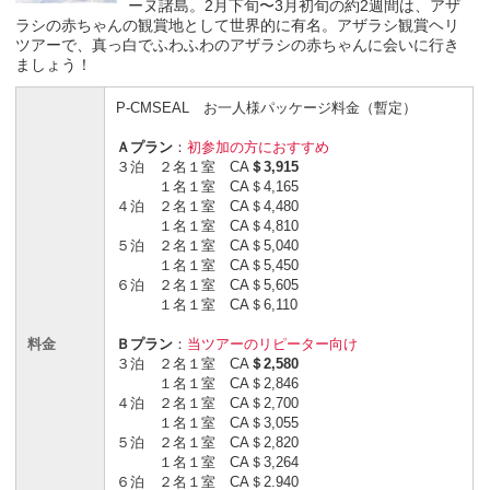
ーヌ諸島。2月下旬〜3月初旬の約2週間は、アザ
ラシの赤ちゃんの観賞地として世界的に有名。アザラシ観賞ヘリ
ツアーで、真っ白でふわふわのアザラシの赤ちゃんに会いに行き
ましょう！
P-CMSEAL お一人様パッケージ料金（暫定）
Ａプラン
：
初参加の方におすすめ
３泊 ２名１室 CA
＄3,915
１名１室 CA＄4,165
４泊 ２名１室 CA＄4,480
１名１室 CA＄4,810
５泊 ２名１室 CA＄5,040
１名１室 CA＄5,450
６泊 ２名１室 CA＄5,605
１名１室 CA＄6,110
料金
Ｂプラン
：
当ツアーのリピーター向け
３泊 ２名１室 CA
＄2,580
１名１室 CA＄2,846
４泊 ２名１室 CA＄2,700
１名１室 CA＄3,055
５泊 ２名１室 CA＄2,820
１名１室 CA＄3,264
６泊 ２名１室 CA＄2.940