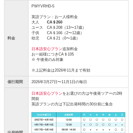
PWYVRHD-5
英語プラン：お一人様料金
大人
CA＄260
ユース CA＄208（13〜17歳）
子供 CA＄166（2〜12歳）
料金
幼児 CA＄21（0〜1歳）
日本語安心プラン
追加料金
お一組様につきCA＄105
※ 午後発のみ対象
※上記料金は2026年11月まで有効
催行期間
2026年3月27日〜11月1日の毎日
日本語安心プラン
をお選びの方は午後発ツアーの2時
間前
英語プランの方は下記出発時間の30分前に集合
出発時間