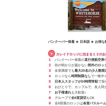
バンクーバー発着
★
日本語
★
お得な
カレイドロッジに泊まる１２のお
１
バンクーバー発着の
直行便航空券
２
街の明かりが届かない
郊外のロッ
３
全室満室でも
最大20名の少人数限
４
ロッジなら
時間制限なし
で一晩中
５
日本人スタッフが24時間常駐
で安
６
おひとりで、カップルで、友人同
７
お子様連れ
も大歓迎♪
８
グループで
全6室貸切
もOK
９
全6部屋のロッジは
各室バスルー