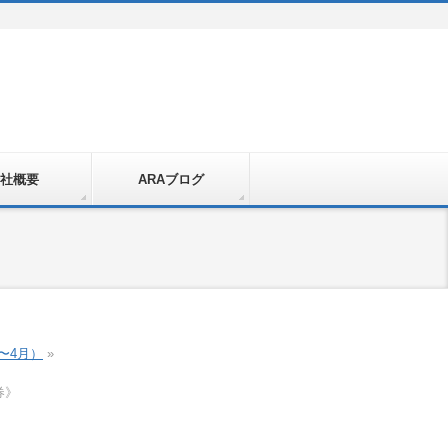
社概要
ARAブログ
〜4月）
»
券》