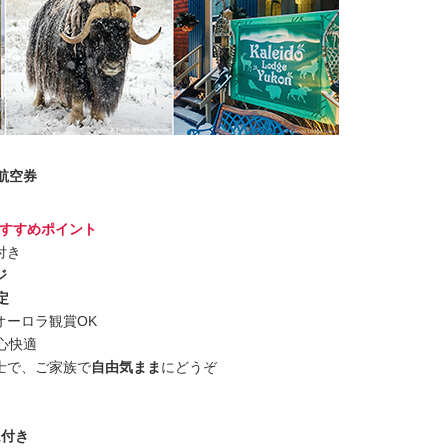
航空券
すすめポイント
付き
ジ
定
オーロラ観賞OK
心快適
士で、ご家族で
自由気まま
にどうぞ
ム付き