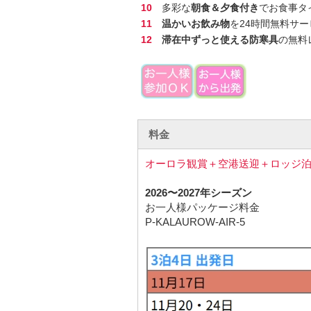
10
多彩な
朝食＆夕食付き
でお食事タ
11
温かいお飲み物
を24時間無料サー
12
滞在中ずっと使える防寒具
の無料
料金
オーロラ観賞＋空港送迎＋ロッジ泊
2026〜2027年シーズン
お一人様パッケージ料金
P-KALAUROW-AIR-5