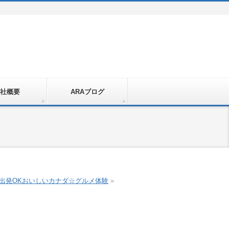
社概要
ARAブログ
出発OK
おいしいカナダ☆グルメ体験
»