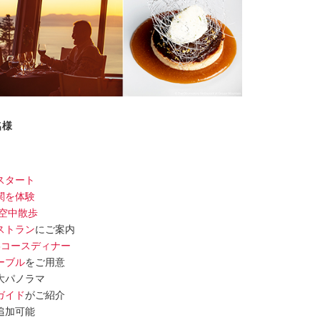
名様
スタート
関を体験
空中散歩
ストラン
にご案内
3コースディナー
ーブル
をご用意
大パノラマ
ガイド
がご紹介
追加可能