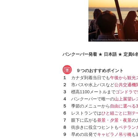
バンクーバー発着
★
日本語
★
定員6
９つのおすすめポイント
１
カナダ到着当日でも
午後から観光
２
市バスや水上バスなど
公共交通機
３
標高1100メートルまで
ゴンドラで
４
バンクーバーで唯一の
山上展望レ
５
季節のメニューから
自由に選べる
６
レストランでは
ひと組ごとに別テ
７
眼下に広がる
昼景・夕景・夜景
の
８
街歩きに役立つヒントも
ベテラン
９
早めの出発で
キャピラノ吊り橋
も