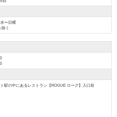
で有効
日の水〜日曜
日を除く
0
0
ト駅の中にあるレストラン【ROGUE ローグ】入口前