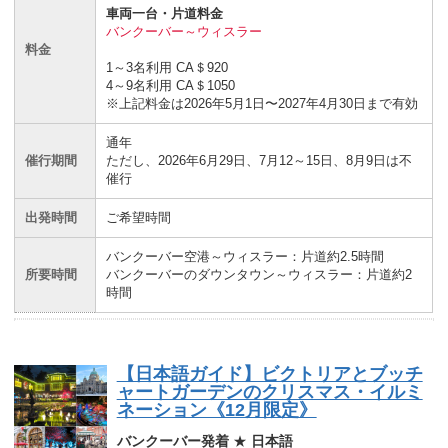
車両一台・片道料金
バンクーバー～ウィスラー
料金
1～3名利用 CA＄920
4～9名利用 CA＄1050
※上記料金は2026年5月1日〜2027年4月30日まで有効
通年
催行期間
ただし、2026年6月29日、7月12～15日、8月9日は不
催行
出発時間
ご希望時間
バンクーバー空港～ウィスラー：片道約2.5時間
所要時間
バンクーバーのダウンタウン～ウィスラー：片道約2
時間
【日本語ガイド】ビクトリアとブッチ
ャートガーデンのクリスマス・イルミ
ネーション《12月限定》
バンクーバー発着
★
日本語