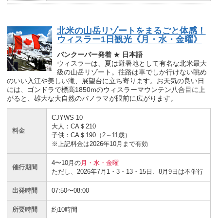
北米の山岳リゾートをまるごと体感！
ウィスラー1日観光《月・水・金曜》
バンクーバー発着
★
日本語
ウィスラーは、夏は避暑地として有名な北米最大
級の山岳リゾート。往路は車でしか行けない眺め
のいい入江や美しい滝、展望台に立ち寄ります。お天気の良い日
には、ゴンドラで標高1850mのウィスラーマウンテン八合目に上
がると、雄大な大自然のパノラマが眼前に広がります。
CJYWS-10
大人：CA＄210
料金
子供：CA＄190（2～11歳）
※上記料金は2026年10月まで有効
4〜10月の
月・水・金曜
催行期間
ただし、2026年7月1・3・13・15日、8月9日は不催行
出発時間
07:50〜08:00
所要時間
約10時間