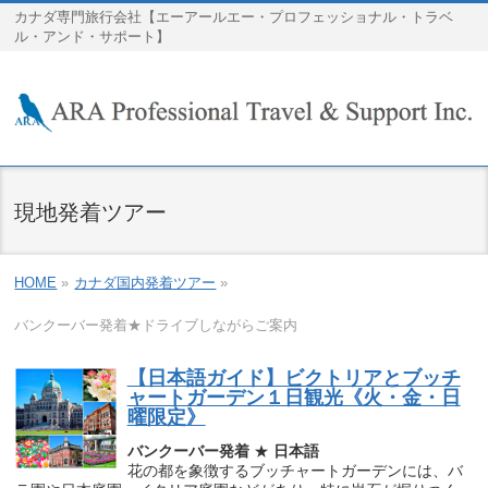
カナダ専門旅行会社【エーアールエー・プロフェッショナル・トラベ
ル・アンド・サポート】
現地発着ツアー
HOME
»
カナダ国内発着ツアー
»
バンクーバー発着★ドライブしながらご案内
【日本語ガイド】ビクトリアとブッチ
ャートガーデン１日観光《火・金・日
曜限定》
バンクーバー発着
★
日本語
花の都を象徴するブッチャートガーデンには、バ