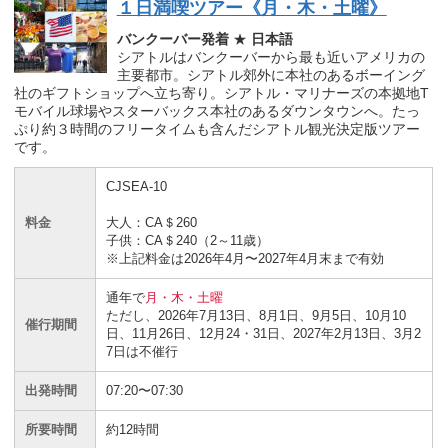
１日満喫ツアー《月・木・土曜》
バンクーバー発着
★
日本語
シアトルはバンクーバーから最も近いアメリカの
主要都市。シアトル郊外に本社のあるボーイング
社のギフトショップへ立ち寄り。シアトル・マリナーズの本拠地T
モバイル球場やスターバックス本社のあるダウンタウンへ。たっ
ぷり約３時間のフリータイムも含んだシアトル観光決定版ツアー
です。
CJSEA-10
料金
大人：CA＄260
子供：CA＄240（2～11歳）
※上記料金は2026年4月〜2027年4月末まで有効
通年で
月・木・土曜
ただし、2026年7月13日、8月1日、9月5日、10月10
催行期間
日、11月26日、12月24・31日、2027年2月13日、3月2
7日は不催行
出発時間
07:20〜07:30
所要時間
約12時間