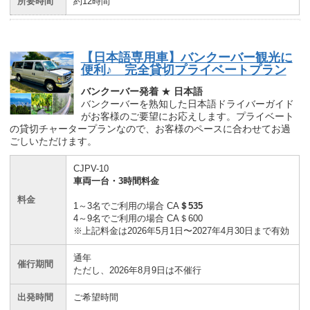
所要時間
約12時間
【日本語専用車】バンクーバー観光に
便利♪ 完全貸切プライベートプラン
バンクーバー発着
★
日本語
バンクーバーを熟知した日本語ドライバーガイド
がお客様のご要望にお応えします。プライベート
の貸切チャータープランなので、お客様のペースに合わせてお過
ごしいただけます。
CJPV-10
車両一台・3時間料金
料金
1～3名でご利用の場合 CA
＄535
4～9名でご利用の場合 CA＄600
※上記料金は2026年5月1日〜2027年4月30日まで有効
通年
催行期間
ただし、2026年8月9日は不催行
出発時間
ご希望時間