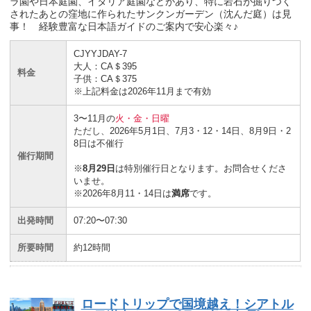
ラ園や日本庭園、イタリア庭園などがあり、特に岩石が掘りつく
されたあとの窪地に作られたサンクンガーデン（沈んだ庭）は見
事！ 経験豊富な日本語ガイドのご案内で安心楽々♪
CJYYJDAY-7
大人：CA＄395
料金
子供：CA＄375
※上記料金は2026年11月まで有効
3〜11月の
火・金・日曜
ただし、2026年5月1日、7月3・12・14日、8月9日・2
8日は不催行
催行期間
※
8月29日
は特別催行日となります。お問合せくださ
いませ。
※2026年8月11・14日は
満席
です。
出発時間
07:20〜07:30
所要時間
約12時間
ロードトリップで国境越え！シアトル