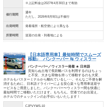
※上記料金は2027年4月30日まで有効
通年
催行期間
ただし、2026年8月9日は不催行
出発時間
発着場所・航空便により異なる
所要時間
送迎の出発・到着地による
【日本語専用車】最短時間でスムーズ
移動♪ バンクーバー ⇆ ウィスラー
バンクーバー／ウィスラー発着
★
日本語
見知らぬ土地で長距離バスを利用するのはちょっ
と不安、大きな荷物を持って移動するのも大変、
ホテルもバスターミナルから離れているし･･･。そんなご不便を解
消するために、日本語ドライバーによる安心楽々な専用車送迎サ
ービスをご用意しました。バンクーバー〜ウィスラー間を快適に
最短時間でご移動いただけます。もちろん、空港でのお出迎え、
ホテルでのチェックインのお手伝いもいたします！
CJPVYWS-10