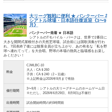
大リーグ観戦に便利 ★ バンクーバー ⇄
シアトル球場・日本語往復送迎《3〜9
月》
バンクーバー発着
★
日本語
シアトルのTモバイル・パークは、世界で2番目に
大きな開閉式屋根付きの天然芝球場。試合前には国歌演奏が行わ
れ、7回表終了後には観客全員が立ち上がり、あの有名な「私を野
球へ連れてって」を大合唱。野球の本場の熱気と臨場感をお楽し
みください！
CJMLBC-10
大人：CA＄260
料金
子供：CA＄240（2～11歳）
※上記料金は2026年9月まで有効
3〜9月：シアトルの大リーグチームのホームゲーム日
催行期間
※ただし、2026年6月29日、8月9日は不催行
出発時間
試合開始時間の約5時間前