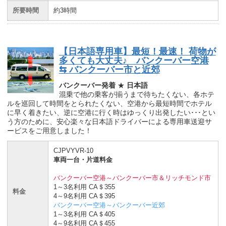
所要時間
約3時間
【日本語専用車】最短！最速！ 荷物が
多くても大丈夫♪ バンクーバー空港
⇆ バンクーバー市と近郊
バンクーバー発着
★
日本語
混乗で他の乗客が揃うまで待ちたくない、各ホテ
ルを巡回して時間をとられたくない、空港から最短時間でホテル
に早く着きたい、逆に空港に行く時はゆっくり出発したい･･･とい
う方のために、安心楽々な日本語ドライバーによる専用車送迎サ
ービスをご用意しました！
CJPVYVR-10
車両一台・片道料金
バンクーバー空港～バンクーバー市＆リッチモンド市
1～3名利用 CA＄355
料金
4～9名利用 CA＄395
バンクーバー空港～バンクーバー近郊
1～3名利用 CA＄405
4～9名利用 CA＄455